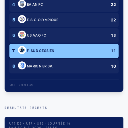
22
4
EVIAN FC
22
5
E.S.C.OLYMPIQUE
13
6
US AAG FC
11
7
F. SUD GESSIEN
10
8
MARIGNIER SP.
MODE : BOTTOM
RÉSULTATS RÉCENTS
U17 D2 - U17 - U16 · JOURNÉE 14
SAM 30 MAI 2026 - 15H30