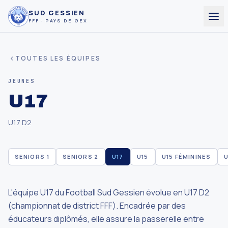
SUD GESSIEN
FFF · PAYS DE GEX
TOUTES LES ÉQUIPES
JEUNES
U17
U17 D2
SENIORS 1
SENIORS 2
U17
U15
U15 FÉMININES
U
L'équipe U17 du Football Sud Gessien évolue en U17 D2
(championnat de district FFF). Encadrée par des
éducateurs diplômés, elle assure la passerelle entre