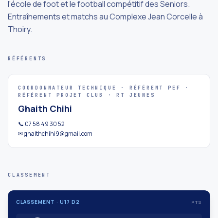
l'école de foot et le football compétitif des Seniors.
Entraînements et matchs au Complexe Jean Corcelle à
Thoiry.
RÉFÉRENTS
COORDONNATEUR TECHNIQUE · RÉFÉRENT PEF ·
RÉFÉRENT PROJET CLUB · RT JEUNES
Ghaith Chihi
📞 07 58 49 30 52
✉ ghaithchihi9@gmail.com
CLASSEMENT
CLASSEMENT · U17 D2
PTS