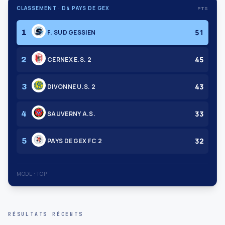
CLASSEMENT · D4 PAYS DE GEX
PTS
51
1
F. SUD GESSIEN
45
2
CERNEX E.S. 2
43
3
DIVONNE U.S. 2
33
4
SAUVERNY A.S.
32
5
PAYS DE GEX FC 2
MODE : TOP
RÉSULTATS RÉCENTS