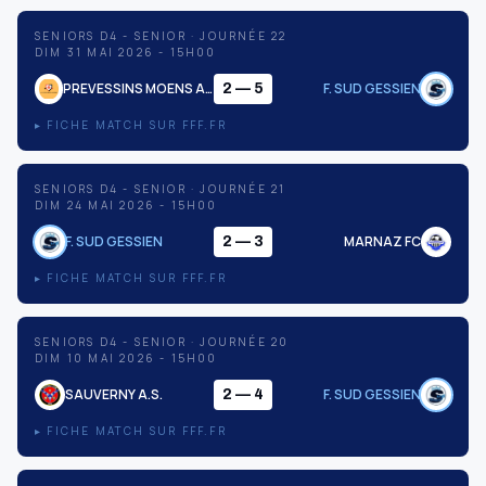
SENIORS D4 - SENIOR · JOURNÉE 22
DIM 31 MAI 2026 - 15H00
PREVESSINS MOENS A.S 2
F. SUD GESSIEN
2 — 5
▸ FICHE MATCH SUR FFF.FR
SENIORS D4 - SENIOR · JOURNÉE 21
DIM 24 MAI 2026 - 15H00
F. SUD GESSIEN
MARNAZ FC
2 — 3
▸ FICHE MATCH SUR FFF.FR
SENIORS D4 - SENIOR · JOURNÉE 20
DIM 10 MAI 2026 - 15H00
SAUVERNY A.S.
F. SUD GESSIEN
2 — 4
▸ FICHE MATCH SUR FFF.FR