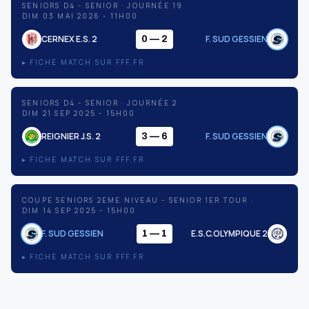
SENIORS D4 - SENIOR · JOURNÉE 19
DIM 03 MAI 2026 - 11H00
CERNEX E.S. 2
F. SUD GESSIEN
0 — 2
▸ FICHE MATCH SUR FFF.FR
SENIORS D4 - SENIOR · JOURNÉE 2
DIM 21 SEP 2025 - 15H00
REIGNIER J.S. 2
F. SUD GESSIEN
3 — 6
▸ FICHE MATCH SUR FFF.FR
COUPE SENIORS 2EME NIVEAU - SENIOR 1ER TOUR ·
DIM 14 SEP 2025 - 15H00
F. SUD GESSIEN
E.S.C.OLYMPIQUE 2
1 — 1
▸ FICHE MATCH SUR FFF.FR