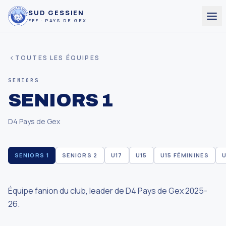
SUD GESSIEN
FFF · PAYS DE GEX
TOUTES LES ÉQUIPES
SENIORS
SENIORS 1
D4 Pays de Gex
SENIORS 1
SENIORS 2
U17
U15
U15 FÉMININES
U
Équipe fanion du club, leader de D4 Pays de Gex 2025-
26.