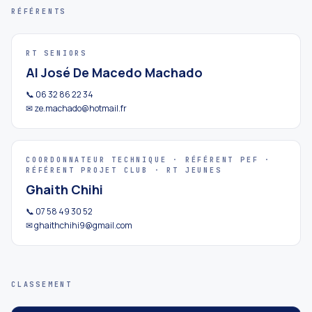
RÉFÉRENTS
RT SENIORS
Al José De Macedo Machado
📞 06 32 86 22 34
✉ ze.machado@hotmail.fr
COORDONNATEUR TECHNIQUE · RÉFÉRENT PEF ·
RÉFÉRENT PROJET CLUB · RT JEUNES
Ghaith Chihi
📞 07 58 49 30 52
✉ ghaithchihi9@gmail.com
CLASSEMENT