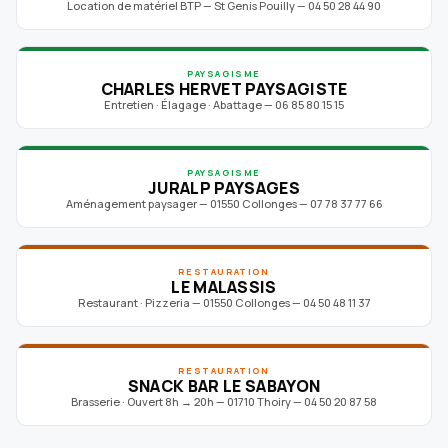
Location de matériel BTP — St Genis Pouilly — 04 50 28 44 90
PAYSAGISME
CHARLES HERVET PAYSAGISTE
Entretien · Élagage · Abattage — 06 85 80 15 15
PAYSAGISME
JURALP PAYSAGES
Aménagement paysager — 01550 Collonges — 07 78 37 77 66
RESTAURATION
LE MALASSIS
Restaurant · Pizzeria — 01550 Collonges — 04 50 48 11 37
RESTAURATION
SNACK BAR LE SABAYON
Brasserie · Ouvert 8h → 20h — 01710 Thoiry — 04 50 20 87 58