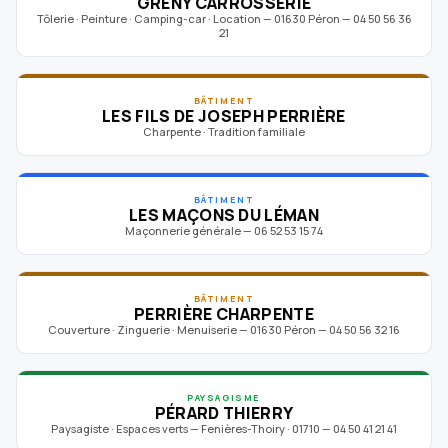
GRENY CARROSSERIE
Tôlerie · Peinture · Camping-car · Location — 01630 Péron — 04 50 56 36
21
BÂTIMENT
LES FILS DE JOSEPH PERRIÈRE
Charpente · Tradition familiale
BÂTIMENT
LES MAÇONS DU LÉMAN
Maçonnerie générale — 06 52 53 15 74
BÂTIMENT
PERRIÈRE CHARPENTE
Couverture · Zinguerie · Menuiserie — 01630 Péron — 04 50 56 32 16
PAYSAGISME
PÉRARD THIERRY
Paysagiste · Espaces verts — Fenières-Thoiry · 01710 — 04 50 41 21 41