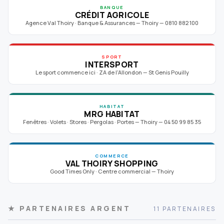
BANQUE
CRÉDIT AGRICOLE
Agence Val Thoiry · Banque & Assurances — Thoiry — 0810 882 100
SPORT
INTERSPORT
Le sport commence ici · ZA de l'Allondon — St Genis Pouilly
HABITAT
MRG HABITAT
Fenêtres · Volets · Stores · Pergolas · Portes — Thoiry — 04 50 99 85 35
COMMERCE
VAL THOIRY SHOPPING
Good Times Only · Centre commercial — Thoiry
★ PARTENAIRES ARGENT
11 PARTENAIRES