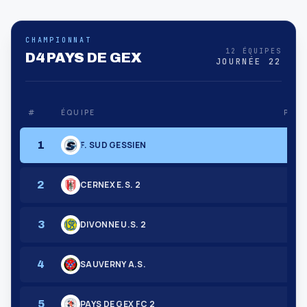
CHAMPIONNAT
12 ÉQUIPES
D4 PAYS DE GEX
JOURNÉE 22
#
ÉQUIPE
PTS
51
1
F. SUD GESSIEN
45
2
CERNEX E.S. 2
43
3
DIVONNE U.S. 2
33
4
SAUVERNY A.S.
32
5
PAYS DE GEX FC 2