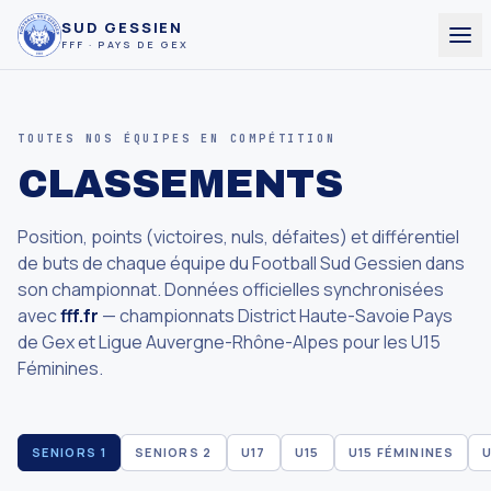
SUD GESSIEN
FFF · PAYS DE GEX
TOUTES NOS ÉQUIPES EN COMPÉTITION
CLASSEMENTS
Position, points (victoires, nuls, défaites) et différentiel
de buts de chaque équipe du Football Sud Gessien dans
son championnat. Données officielles synchronisées
avec
fff.fr
— championnats District Haute-Savoie Pays
de Gex et Ligue Auvergne-Rhône-Alpes pour les U15
Féminines.
SENIORS 1
SENIORS 2
U17
U15
U15 FÉMININES
U