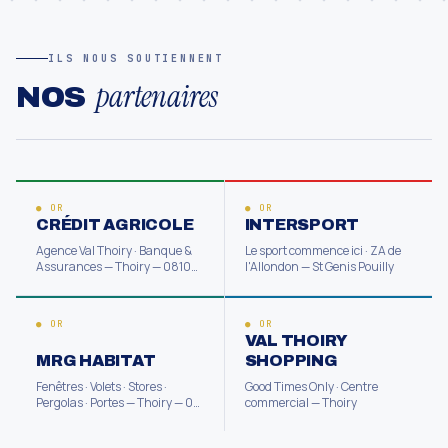
ILS NOUS SOUTIENNENT
partenaires
NOS
● OR
● OR
CRÉDIT AGRICOLE
INTERSPORT
Agence Val Thoiry · Banque &
Le sport commence ici · ZA de
Assurances — Thoiry — 0810
l'Allondon — St Genis Pouilly
882 100
● OR
● OR
VAL THOIRY
MRG HABITAT
SHOPPING
Fenêtres · Volets · Stores ·
Good Times Only · Centre
Pergolas · Portes — Thoiry — 04
commercial — Thoiry
50 99 85 35