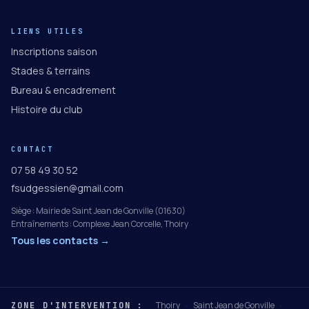
LIENS UTILES
Inscriptions saison
Stades & terrains
Bureau & encadrement
Histoire du club
CONTACT
07 58 49 30 52
fsudgessien@gmail.com
Siège : Mairie de Saint Jean de Gonville (01630)
Entraînements : Complexe Jean Corcelle, Thoiry
Tous les contacts →
Thoiry
·
Saint Jean de Gonville
·
ZONE D'INTERVENTION :