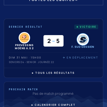
★ VICTOIRE
DERNIER RÉSULTAT
2
–
5
PREVESSINS
F. SUD GESSIEN
MOENS A.S 2
DIM 31 MAI · 15H00
✈ EN DÉPLACEMENT
SENIORS D4 - SENIOR · JOURNÉE 22
▸ TOUS LES RÉSULTATS
PROCHAIN MATCH
Pas de match programmé.
▸ CALENDRIER COMPLET