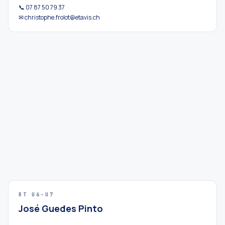
📞 07 87 50 79 37
✉ christophe.frolot@etavis.ch
RT U6–U7
José Guedes Pinto