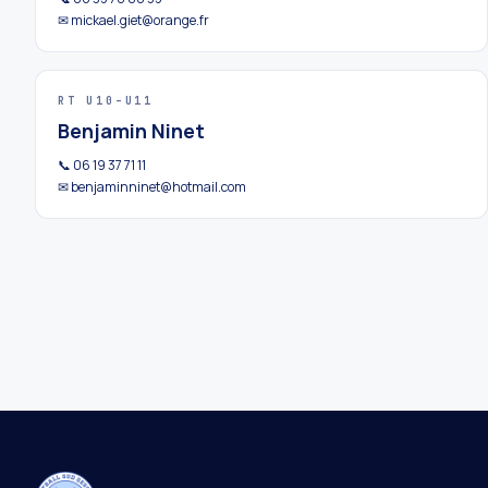
✉ mickael.giet@orange.fr
RT U10–U11
Benjamin Ninet
📞 06 19 37 71 11
✉ benjaminninet@hotmail.com