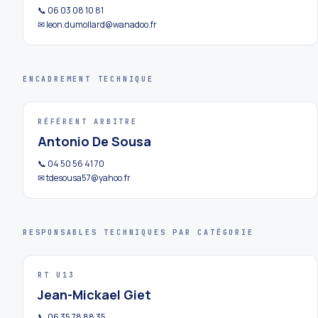
📞 06 03 08 10 81
✉ leon.dumollard@wanadoo.fr
ENCADREMENT TECHNIQUE
RÉFÉRENT ARBITRE
Antonio De Sousa
📞 04 50 56 41 70
✉ tdesousa57@yahoo.fr
RESPONSABLES TECHNIQUES PAR CATÉGORIE
RT U13
Jean-Mickael Giet
📞 06 35 78 88 35