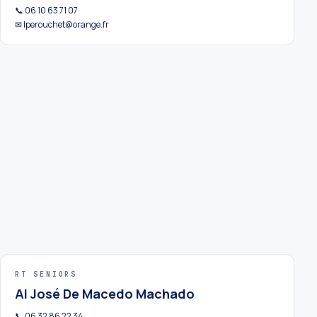
📞 06 10 63 71 07
✉ lperouchet@orange.fr
RT SENIORS
Al José De Macedo Machado
📞 06 32 86 22 34