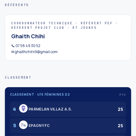
RÉFÉRENTS
COORDONNATEUR TECHNIQUE · RÉFÉRENT PEF ·
RÉFÉRENT PROJET CLUB · RT JEUNES
Ghaith Chihi
📞 07 58 49 30 52
✉ ghaithchihi9@gmail.com
CLASSEMENT
CLASSEMENT · U15 FÉMININES D2
PTS
25
4
PARMELAN VILLAZ A.S.
25
5
EPAGNY FC