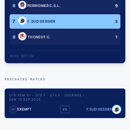
9
6
PERRIGNIER C.S.L.
5
7
F. SUD GESSIEN
1
8
THONES F.C.
MODE : BOTTOM
PROCHAINS MATCHS
U15 FEM D1 - U15 F - U14 F · JOURNÉE 1
SAM 13 SEP 2025
EXEMPT
F. SUD GESSIEN
VS