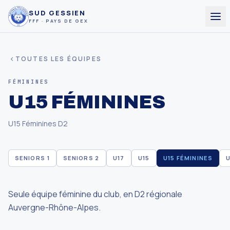
SUD GESSIEN
FFF · PAYS DE GEX
TOUTES LES ÉQUIPES
FÉMININES
U15 FÉMININES
U15 Féminines D2
SENIORS 1
SENIORS 2
U17
U15
U15 FÉMININES
U
Seule équipe féminine du club, en D2 régionale
Auvergne-Rhône-Alpes.