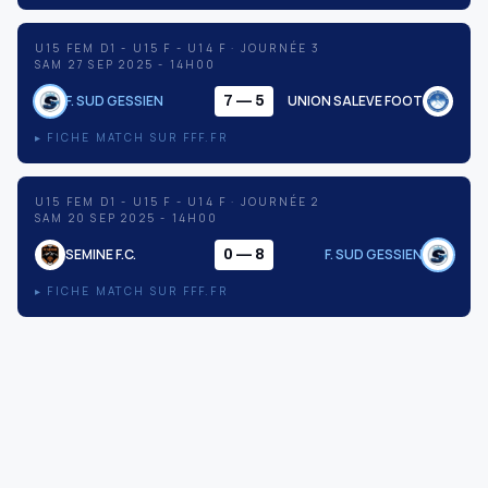
U15 FEM D1 - U15 F - U14 F · JOURNÉE 3
SAM 27 SEP 2025 - 14H00
F. SUD GESSIEN
UNION SALEVE FOOT
7 — 5
▸ FICHE MATCH SUR FFF.FR
U15 FEM D1 - U15 F - U14 F · JOURNÉE 2
SAM 20 SEP 2025 - 14H00
SEMINE F.C.
F. SUD GESSIEN
0 — 8
▸ FICHE MATCH SUR FFF.FR