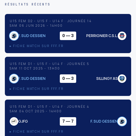
RÉSULTATS RÉCENTS
U15 FEM D2 - U15 F - U14 F · JOURNÉE 14
SAM 06 JUN 2026 - 14H00
F. SUD GESSIEN
PERRIGNIER C.S.L.
0 — 3
▸ FICHE MATCH SUR FFF.FR
U15 FEM D1 - U15 F - U14 F · JOURNÉE 5
SAM 11 OCT 2025 - 13H30
F. SUD GESSIEN
SILLINGY AS
0 — 3
▸ FICHE MATCH SUR FFF.FR
U15 FEM D1 - U15 F - U14 F · JOURNÉE 4
SAM 04 OCT 2025 - 14H00
GJFG
F. SUD GESSIEN
7 — 7
▸ FICHE MATCH SUR FFF.FR